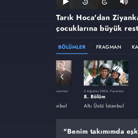
Tarık Hoca'dan Ziyanka
çocuklarına büyük rest
BÖLÜMLER
FRAGMAN
K
15 Haziran 2026, Pazartesi
3 Ağustos 2026, Pazartesi
1. Bölüm
8. Bölüm
anbul
Altı Üstü İstanbul
Altı Üstü İstanbul
"Benim takımımda eşk