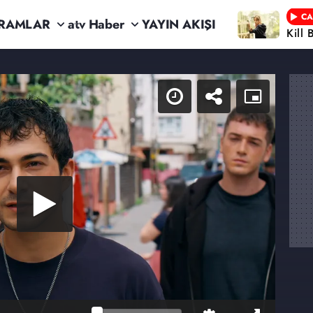
CA
RAMLAR
atv Haber
YAYIN AKIŞI
Kill 