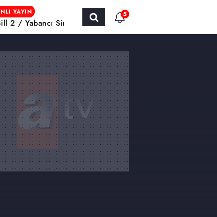
NLI YAYIN
5
Bill 2 / Yabancı Sinema