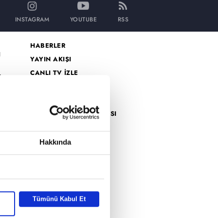
INSTAGRAM
YOUTUBE
RSS
HABERLER
I
YAYIN AKIŞI
CANLI TV İZLE
dro
PROGRAMLAR
k
a2
MİLYONER FORM SAYFASI
o
VAR MISIN YOK MUSUN
han
FORM SAYFASI
Hakkında
İZLEYİCİ TEMSİLCİSİ
KÜNYE
GİZLİLİK BİLDİRİMİ
Tümünü Kabul Et
VERİ POLİTİKASI