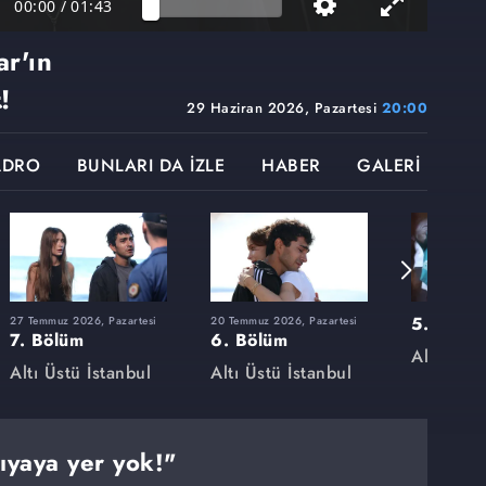
00:00
/
01:43
r'ın
!
29 Haziran 2026, Pazartesi
20:00
ADRO
BUNLARI DA İZLE
HABER
GALERİ
5. Bölü
27 Temmuz 2026, Pazartesi
20 Temmuz 2026, Pazartesi
7. Bölüm
6. Bölüm
Altı Üstü
Altı Üstü İstanbul
Altı Üstü İstanbul
ıyaya yer yok!"