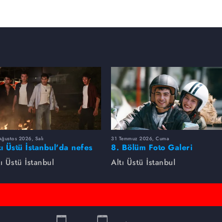
ğustos 2026, Salı
31 Temmuz 2026, Cuma
tı Üstü İstanbul'da nefes
8. Bölüm Foto Galeri
sen bölüm! Uzay'ın yaptığı
tı Üstü İstanbul
Altı Üstü İstanbul
mle herkesi şoke etti