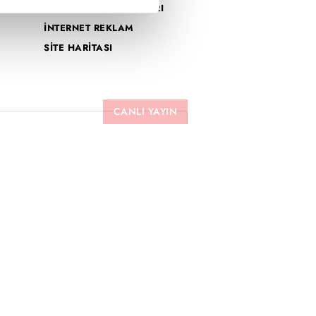
ATV UYDU FREKANSLARI
İNTERNET REKLAM
SİTE HARİTASI
CANLI YAYIN