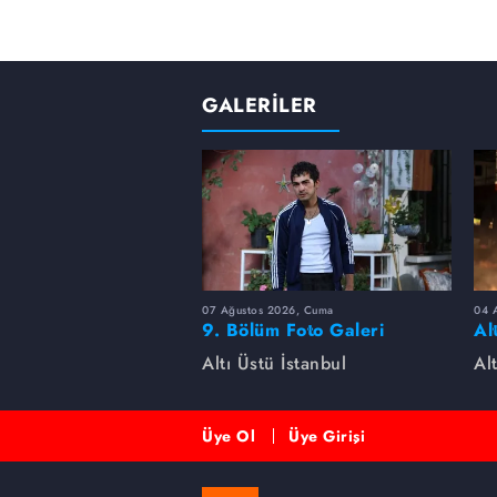
GALERİLER
07 Ağustos 2026, Cuma
04 A
9. Bölüm Foto Galeri
Al
ke
Altı Üstü İstanbul
Al
ha
Üye Ol
Üye Girişi