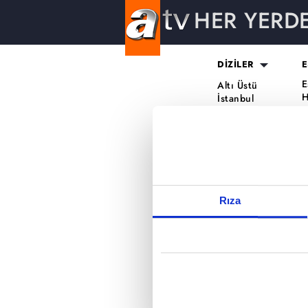
HER YERD
DİZİLER
E
Reddet
E
Altı Üstü
H
İstanbul
O
Mercan Köşk
K
A.B.İ.
K
Kuruluş Orhan
S
K
Rıza
A
H
K
B
T