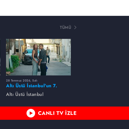
TÜMÜ
28 Temmuz 2026, Salı
Altı Üstü İstanbul'un 7.
Bölümünde neler oldu?
Altı Üstü İstanbul
CANLI TV İZLE