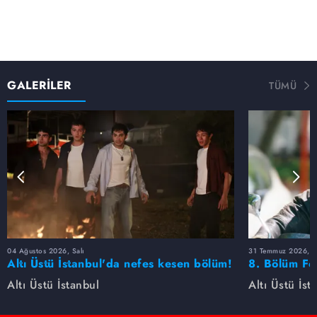
Suların tam duruldu sanıldığı noktada Melek'in hamlesi
hem Emir'i hem Naz'ı başka bir kaosun içine sürükler...
GALERİLER
TÜMÜ
04 Ağustos 2026, Salı
31 Temmuz 2026, 
Altı Üstü İstanbul'da nefes kesen bölüm!
8. Bölüm Fo
Uzay'ın yaptığı hamle herkesi şoke etti
Altı Üstü İstanbul
Altı Üstü İst