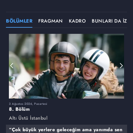
BÖLÜMLER
FRAGMAN
KADRO
BUNLARI DA İZLE
3 Ağustos 2026, Pazartesi
2
8. Bölüm
7
Altı Üstü İstanbul
A
“Çok büyük yerlere geleceğim ama yanımda sen