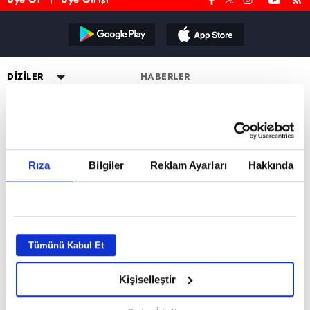
Reddet
DİZİLER
HABERLER
YAYIN AKIŞI
Altı Üstü İstanbul
ESKİ DİZİLER
CANLI TV İZLE
Mercan Köşk
Eşkıya Dünyaya Hükümdar
PROGRAMLAR
Olmaz
PROGRAMLAR
A.B.İ.
Müge Anlı ile Tatlı Sert
atv HABER
Karadayı
a2
Kuruluş Orhan
Esra Erol'da
atv Ana Haber
DİZİ KADROLARI
Rıza
Bilgiler
Reklam Ayarları
Hakkında
Kara Para Aşk
MİLYONER FORM SAYFASI
Mutfak Bahane
atv Gün Ortası
Altı Üstü İstanbul Kadro
Sen Anlat Karadeniz
VAR MISIN YOK MUSUN FORM
Kim Milyoner Olmak İster?
Kahvaltı Haberleri
Mercan Köşk Kadro
SAYFASI
Avrupa Yakası
Var Mısın Yok Musun
atv'de Hafta Sonu
A.B.İ. Kadro
Hercai
Dizi TV
Kuruluş Orhan Kadro
İZLEYİCİ TEMSİLCİSİ
Kardeşlerim
Tümünü Kabul Et
Nihat Hatipoğlu
KÜNYE
Bir Gece Masalı
Programları
Kişiselleştir
Tümü..
Akika ve Sahara
GİZLİLİK BİLDİRİMİ
Filmler