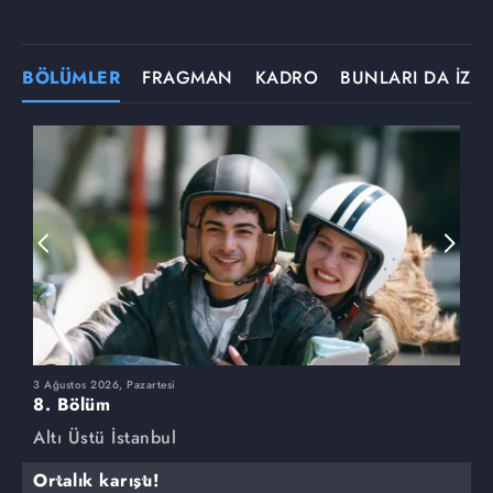
BÖLÜMLER
FRAGMAN
KADRO
BUNLARI DA İZLE
3 Ağustos 2026, Pazartesi
2
8. Bölüm
7
Altı Üstü İstanbul
A
Ortalık karıştı!