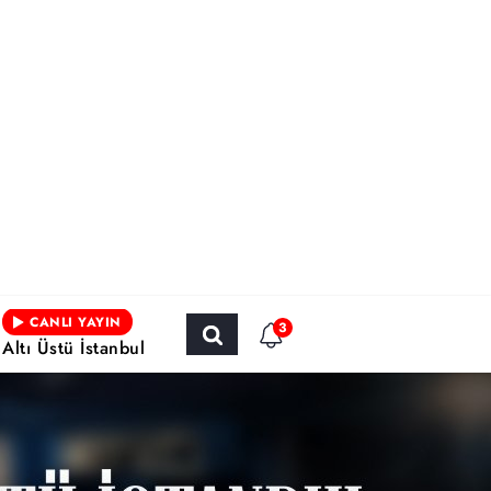
CANLI YAYIN
3
Altı Üstü İstanbul