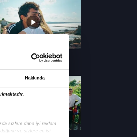
mmuz 2026, Pazartesi
lüm
stü İstanbul
Hakkında
ılmaktadır.
ızda sizlere daha iyi reklam
mmuz 2026, Pazartesi
duğunu ve sizlere en iyi
lüm