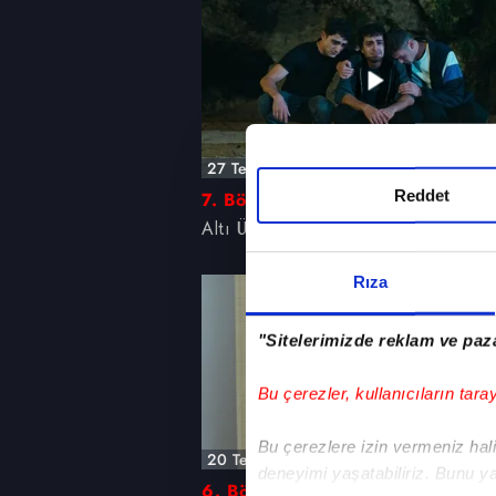
27 Temmuz 2026, Pazartesi
Reddet
7. Bölüm
Altı Üstü İstanbul
Rıza
"Sitelerimizde reklam ve paza
Bu çerezler, kullanıcıların tara
Bu çerezlere izin vermeniz halin
20 Temmuz 2026, Pazartesi
deneyimi yaşatabiliriz. Bunu y
6. Bölüm