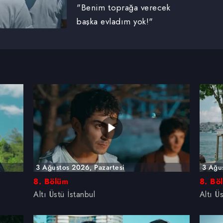
"Benim toprağa verecek
başka evladım yok!"
3 Ağustos 2026, Pazartesi
3 Ağu
8. Bölüm
8. Bö
Altı Üstü İstanbul
Altı Ü