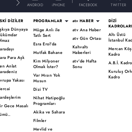
E
ANDROID
iPHONE
FACEBOOK
TWITTER
SKİ DİZİLER
PROGRAMLAR
atv HABER
DİZİ
KADROLAR
şkıya Dünyaya
Müge Anlı ile
atv Ana Haber
Altı Üstü
ükümdar
Tatlı Sert
atv Gün Ortası
İstanbul Ka
lmaz
Esra Erol'da
Kahvaltı
Mercan Köş
aradayı
Mutfak Bahane
Haberleri
Kadro
ara Para Aşk
Kim Milyoner
atv'de Hafta
A.B.İ. Kadr
en Anlat
Olmak İster?
Sonu
Kuruluş Or
aradeniz
Var Mısın Yok
Kadro
vrupa Yakası
Musun
ercai
Dizi TV
ardeşlerim
Nihat Hatipoğlu
Programları
ir Gece Masalı
Akika ve Sahara
ümü..
Filmler
Mevlid ve