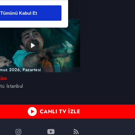
liyetlerimizi karşılamak
stü İstanbul
Tümünü Kabul Et
ar gösterilmeyecektir."
çerezler kullanılmaktadır. Bu
u hizmetlerinin sunulması
i ve sizlere yönelik
nılacaktır.
muz 2026, Pazartesi
kin detaylı bilgi için Ayarlar
lüm
stü İstanbul
ak ve sitemizde ilgili
CANLI TV İZLE