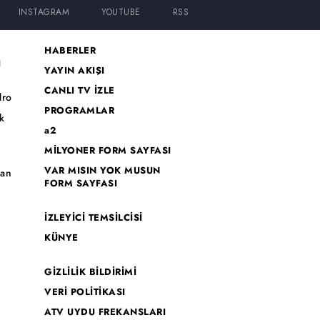
INSTAGRAM
YOUTUBE
RSS
HABERLER
I
YAYIN AKIŞI
CANLI TV İZLE
dro
PROGRAMLAR
k
a2
MİLYONER FORM SAYFASI
o
VAR MISIN YOK MUSUN
han
FORM SAYFASI
İZLEYİCİ TEMSİLCİSİ
KÜNYE
GİZLİLİK BİLDİRİMİ
VERİ POLİTİKASI
ATV UYDU FREKANSLARI