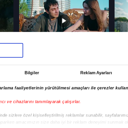
27 Temmuz 2026, Pazartesi
20 Te
7. Bölüm
6. Bö
Altı Üstü İstanbul
Altı Ü
Bilgiler
Reklam Ayarları
rlama faaliyetlerinin yürütülmesi amaçları ile çerezler kullan
yıcı ve cihazlarını tanımlayarak çalışırlar.
de sizlere özel kişiselleştirilmiş reklamlar sunabilir, sayfalarım
13 Temmuz 2026, Pazartesi
13 Te
aparken amacımızın size daha iyi bir reklam deneyimi sunmak ol
5. Bölüm
5. Bö