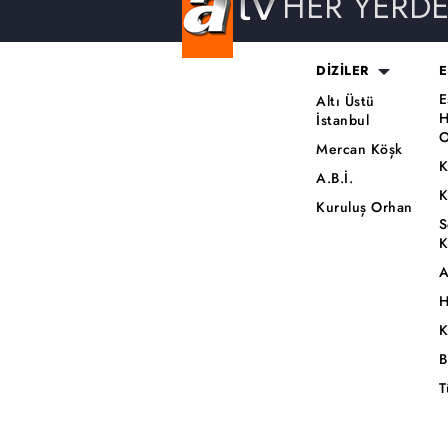
HER YERD
DİZİLER
E
E
Altı Üstü
H
İstanbul
O
Mercan Köşk
K
A.B.İ.
K
Kuruluş Orhan
S
K
A
H
K
B
T