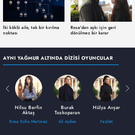
reklam/pazarlama faaliyetlerinin yapılması, amaçlarıyla
sınırlı olarak açık rızanız dahilinde kullanılacaktır.
Çerezlere ilişkin tercihlerinizi aşağıda yer alan panel
İki köklü aile, tek bir kırılma
Rosa'dan aşkı için geri
noktası
dönülmez bir karar
vasıtasıyla belirleyebilirsiniz. Çerezlere ilişkin detaylı bilgi
için Ayarlar butonuna tıklayabilir,
Çerez Bilgilendirme
Metnimizi
ziyaret edebilirsiniz.
AYNI YAĞMUR ALTINDA DİZİSİ OYUNCULAR
6698 sayılı Kişisel Verilerin Korunması Kanunu uyarınca
hazırlanmış Aydınlatma Metnimizi okumak ve sitemizde
ilgili mevzuata uygun olarak kullanılan çerezlerle ilgili bilgi
almak için lütfen
tıklayınız
.
ca
Nilsu Berfin
Burak
Hülya Avşar
Fi
Aktaş
Tozkoparan
n
Rosa Sofia Martinez
Ali Aydan
Fazilet
Um