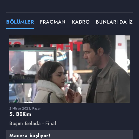
BÖLÜMLER
FRAGMAN
KADRO
BUNLARI DA İZLE
2 Nisan 2023, Pazar
2
5. Bölüm
4
Başım Belada - Final
B
Macera başlıyor!