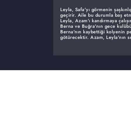
Leyla, Safa'yı görmenin şaşkınl
geçirir. Aile bu durumla baş et
Leyla, Azam'ı kandırmaya çalışı
Berna ve Buğra'nın gece kulübüne
Berna'nın kaybettiği kolyenin p
götürecektir. Azam, Leyla'nın 
midir?