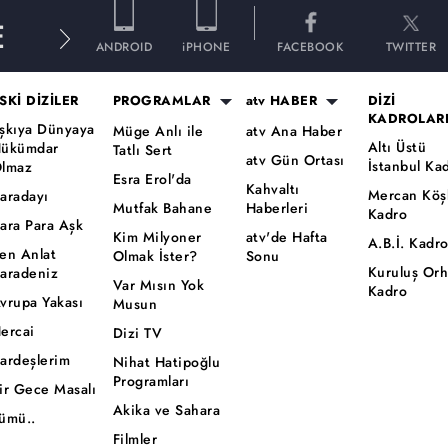
E
ANDROID
iPHONE
FACEBOOK
TWITTER
SKİ DİZİLER
PROGRAMLAR
atv HABER
DİZİ
KADROLAR
şkıya Dünyaya
Müge Anlı ile
atv Ana Haber
Altı Üstü
ükümdar
Tatlı Sert
atv Gün Ortası
İstanbul Ka
lmaz
Esra Erol'da
Kahvaltı
Mercan Köş
aradayı
Mutfak Bahane
Haberleri
Kadro
ara Para Aşk
Kim Milyoner
atv'de Hafta
A.B.İ. Kadr
en Anlat
Olmak İster?
Sonu
Kuruluş Or
aradeniz
Var Mısın Yok
Kadro
vrupa Yakası
Musun
ercai
Dizi TV
ardeşlerim
Nihat Hatipoğlu
Programları
ir Gece Masalı
Akika ve Sahara
ümü..
Filmler