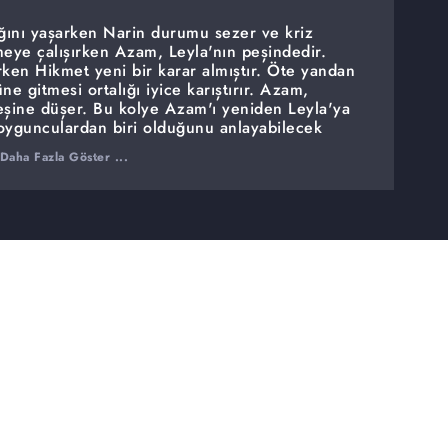
ığını yaşarken Narin durumu sezer ve kriz
meye çalışırken Azam, Leyla'nın peşindedir.
rken Hikmet yeni bir karar almıştır. Öte yandan
 gitmesi ortalığı iyice karıştırır. Azam,
eşine düşer. Bu kolye Azam'ı yeniden Leyla'ya
soygunculardan biri olduğunu anlayabilecek
Daha Fazla Göster ...