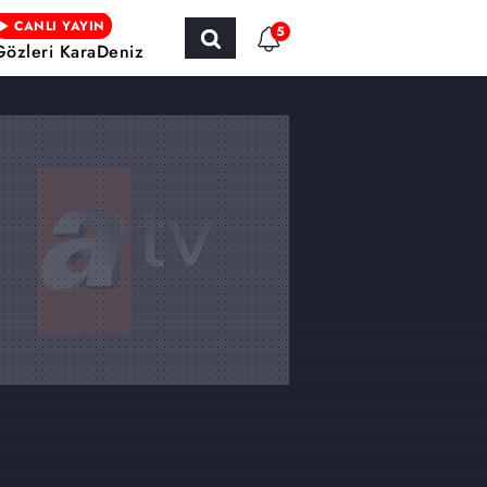
CANLI YAYIN
5
Gözleri KaraDeniz