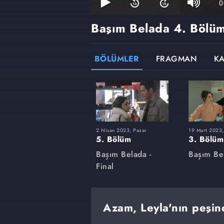
0
Başım Belada
4. Bölü
BÖLÜMLER
FRAGMAN
K
2 Nisan 2023, Pazar
19 Mart 2023,
5. Bölüm
3. Bölüm
Başım Belada -
Başım Be
Final
Azam, Leyla'nın peşin