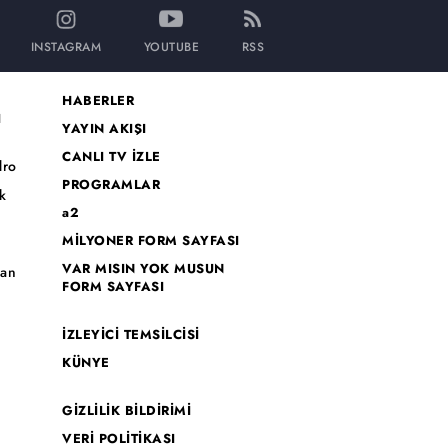
INSTAGRAM
YOUTUBE
RSS
HABERLER
I
YAYIN AKIŞI
CANLI TV İZLE
dro
PROGRAMLAR
k
a2
MİLYONER FORM SAYFASI
o
VAR MISIN YOK MUSUN
han
FORM SAYFASI
İZLEYİCİ TEMSİLCİSİ
KÜNYE
GİZLİLİK BİLDİRİMİ
VERİ POLİTİKASI