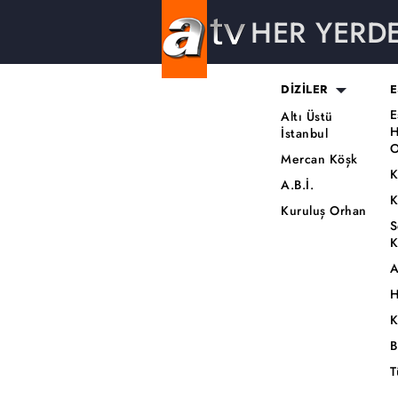
HER YERD
DİZİLER
E
E
Altı Üstü
H
İstanbul
O
Mercan Köşk
K
A.B.İ.
K
Kuruluş Orhan
S
K
A
H
K
B
T