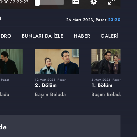
0:00
/
2:22:23
m
26 Mart 2023, Pazar
23:20
ADRO
BUNLARI DA İZLE
HABER
GALERİ
 Pazar
12 Mart 2023, Pazar
5 Mart 2023, Pazar
2. Bölüm
1. Bölüm
lada
Başım Belada
Başım Belada
de