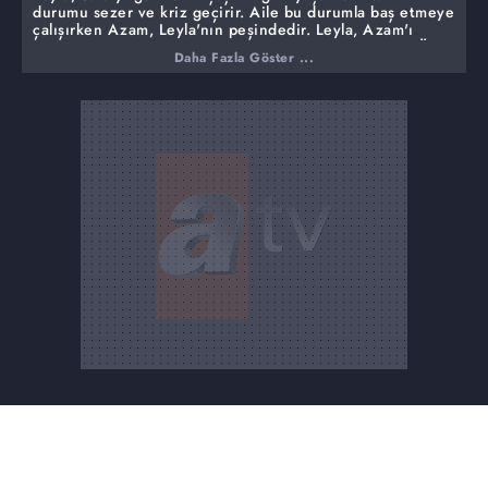
durumu sezer ve kriz geçirir. Aile bu durumla baş etmeye
çalışırken Azam, Leyla'nın peşindedir. Leyla, Azam'ı
kandırmaya çalışırken Hikmet yeni bir karar almıştır. Öte
Daha Fazla Göster ...
yandan Berna ve Buğra'nın gece kulübüne gitmesi
ortalığı iyice karıştırır. Azam, Berna'nın kaybettiği
kolyenin peşine düşer. Bu kolye Azam'ı yeniden Leyla'ya
götürecektir. Azam, Leyla'nın soygunculardan biri
olduğunu anlayabilecek midir?