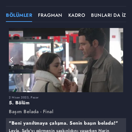
BÖLÜMLER
FRAGMAN
KADRO
BUNLARI DA İZLE
2 Nisan 2023, Pazar
2
5. Bölüm
4
Başım Belada - Final
B
"Beni yanıltmaya çalışma. Senin başın belada!"
Leyla, Safa'yı görmenin şaşkınlığını yaşarken Narin