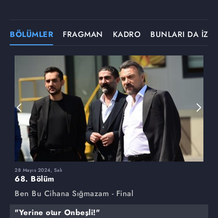
BÖLÜMLER
FRAGMAN
KADRO
BUNLARI DA İZLE
28 Mayıs 2024, Salı
2
68. Bölüm
6
Ben Bu Cihana Sığmazam - Final
B
"Yerine otur Onbeşli!"