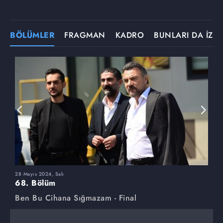
BÖLÜMLER
FRAGMAN
KADRO
BUNLARI DA İZLE
28 Mayıs 2024, Salı
2
68. Bölüm
6
Ben Bu Cihana Sığmazam - Final
B