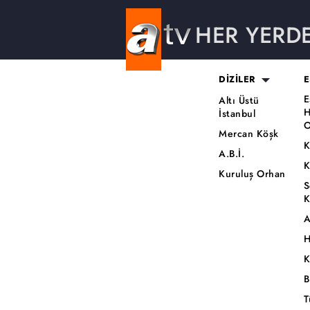
HER YERD
DİZİLER
E
E
Altı Üstü
H
İstanbul
O
Mercan Köşk
K
A.B.İ.
K
Kuruluş Orhan
S
K
A
H
K
B
T