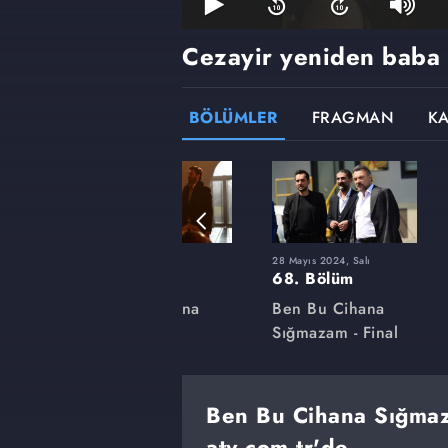
Cezayir yeniden baba 
BÖLÜMLER
FRAGMAN
K
23 Ocak 2024, Salı
28 Mayıs 2024, Salı
54. Bölüm
68. Bölüm
na
Ben Bu Cihana
Ben Bu Cihana
Sığmazam
Sığmazam - Final
Ben Bu Cihana Sığmaz
atv.com.tr'de.