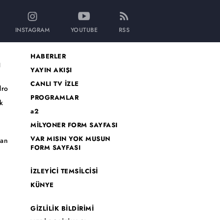
INSTAGRAM
YOUTUBE
RSS
HABERLER
I
YAYIN AKIŞI
CANLI TV İZLE
dro
PROGRAMLAR
k
a2
MİLYONER FORM SAYFASI
o
VAR MISIN YOK MUSUN
han
FORM SAYFASI
İZLEYİCİ TEMSİLCİSİ
KÜNYE
GİZLİLİK BİLDİRİMİ