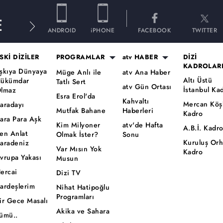
E
ANDROID
iPHONE
FACEBOOK
TWITTER
SKİ DİZİLER
PROGRAMLAR
atv HABER
DİZİ
KADROLAR
şkıya Dünyaya
Müge Anlı ile
atv Ana Haber
Altı Üstü
ükümdar
Tatlı Sert
atv Gün Ortası
İstanbul Ka
lmaz
Esra Erol'da
Kahvaltı
Mercan Köş
aradayı
Mutfak Bahane
Haberleri
Kadro
ara Para Aşk
Kim Milyoner
atv'de Hafta
A.B.İ. Kadr
en Anlat
Olmak İster?
Sonu
Kuruluş Or
aradeniz
Var Mısın Yok
Kadro
vrupa Yakası
Musun
ercai
Dizi TV
ardeşlerim
Nihat Hatipoğlu
Programları
ir Gece Masalı
Akika ve Sahara
ümü..