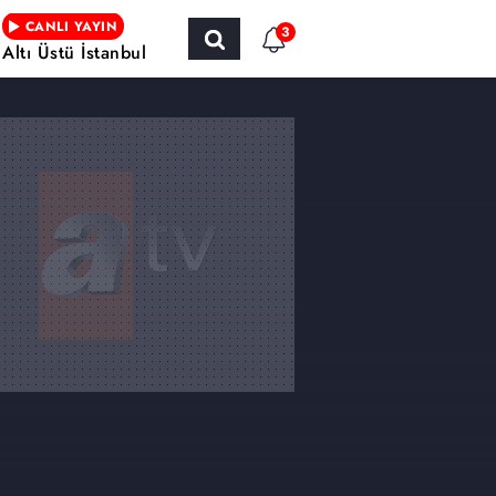
CANLI YAYIN
3
Altı Üstü İstanbul