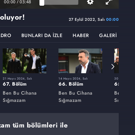
00:00
/
03:48
oluyor!
27 Eylül 2022, Salı
00:00
ADRO
BUNLARI DA İZLE
HABER
GALERİ
21 Mayıs 2024, Salı
14 Mayıs 2024, Salı
30 Nisan 2024
67. Bölüm
66. Bölüm
65. Böl
Ben Bu Cihana
Ben Bu Cihana
Ben Bu 
Sığmazam
Sığmazam
Sığmaza
am tüm bölümleri ile