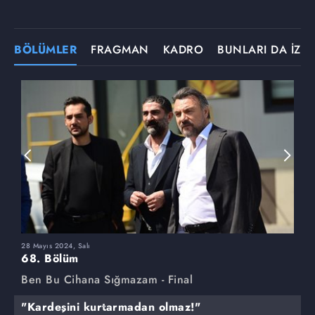
BÖLÜMLER
FRAGMAN
KADRO
BUNLARI DA İZLE
28 Mayıs 2024, Salı
2
68. Bölüm
6
Ben Bu Cihana Sığmazam - Final
B
"Kardeşini kurtarmadan olmaz!"