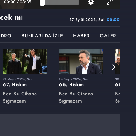
00:00
/
08:35
ecek mi
27 Eylül 2022, Salı
00:00
ADRO
BUNLARI DA İZLE
HABER
GALERİ
21 Mayıs 2024, Salı
14 Mayıs 2024, Salı
30 Nisan 2024
67. Bölüm
66. Bölüm
65. Böl
Ben Bu Cihana
Ben Bu Cihana
Ben Bu 
Sığmazam
Sığmazam
Sığmaza