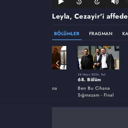
Leyla, Cezayir'i affed
BÖLÜMLER
FRAGMAN
K
23 Ocak 2024, Salı
28 Mayıs 2024, Salı
54. Bölüm
68. Bölüm
na
Ben Bu Cihana
Ben Bu Cihana
Sığmazam
Sığmazam - Final