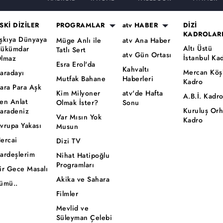
SKİ DİZİLER
PROGRAMLAR
atv HABER
DİZİ
KADROLAR
şkıya Dünyaya
Müge Anlı ile
atv Ana Haber
Altı Üstü
ükümdar
Tatlı Sert
atv Gün Ortası
İstanbul Ka
lmaz
Esra Erol'da
Kahvaltı
Mercan Köş
aradayı
Mutfak Bahane
Haberleri
Kadro
ara Para Aşk
Kim Milyoner
atv'de Hafta
A.B.İ. Kadr
en Anlat
Olmak İster?
Sonu
Kuruluş Or
aradeniz
Var Mısın Yok
Kadro
vrupa Yakası
Musun
ercai
Dizi TV
ardeşlerim
Nihat Hatipoğlu
Programları
ir Gece Masalı
Akika ve Sahara
ümü..
Filmler
Mevlid ve
Süleyman Çelebi