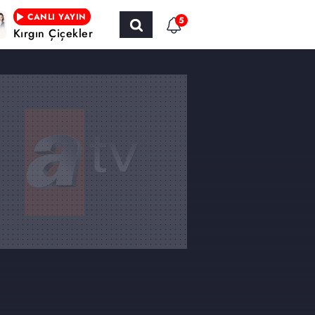
CANLI YAYIN
5
Kırgın Çiçekler