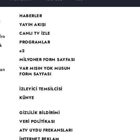
HABERLER
I
YAYIN AKIŞI
CANLI TV İZLE
dro
PROGRAMLAR
k
a2
MİLYONER FORM SAYFASI
o
VAR MISIN YOK MUSUN
han
FORM SAYFASI
İZLEYİCİ TEMSİLCİSİ
KÜNYE
GİZLİLİK BİLDİRİMİ
VERİ POLİTİKASI
ATV UYDU FREKANSLARI
İNTERNET REKLAM