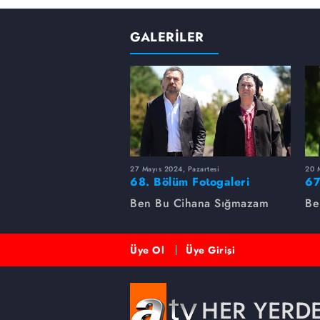
GALERİLER
27 Mayıs 2024, Pazartesi
20 M
68. Bölüm Fotogaleri
67
Ben Bu Cihana Sığmazam
Be
Üye Ol
Üye Girişi
HER YERD