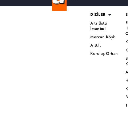
DİZİLER
E
E
Altı Üstü
H
İstanbul
O
Mercan Köşk
K
A.B.İ.
K
Kuruluş Orhan
S
K
A
H
K
B
T