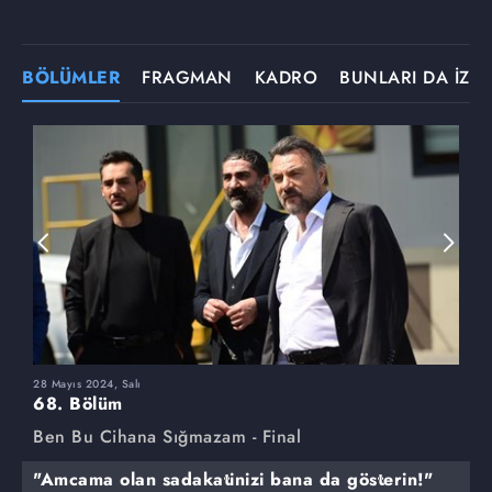
BÖLÜMLER
FRAGMAN
KADRO
BUNLARI DA İZLE
28 Mayıs 2024, Salı
2
68. Bölüm
6
Ben Bu Cihana Sığmazam - Final
B
"Amcama olan sadakatinizi bana da gösterin!"