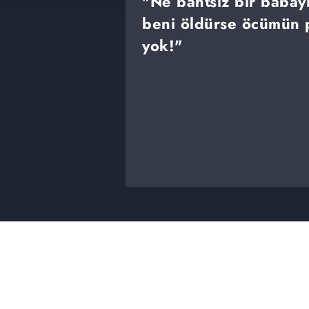
"Ne bahtsız bir baba
beni öldürse öcümün p
yok!"