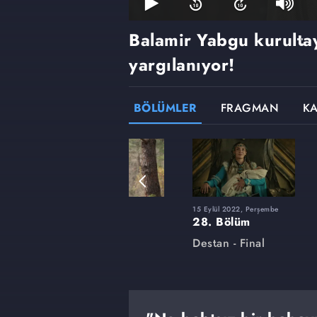
Balamir Yabgu kurult
yargılanıyor!
BÖLÜMLER
FRAGMAN
K
8 Mart 2022, Salı
15 Eylül 2022, Perşembe
14. Bölüm
28. Bölüm
Destan
Destan - Final