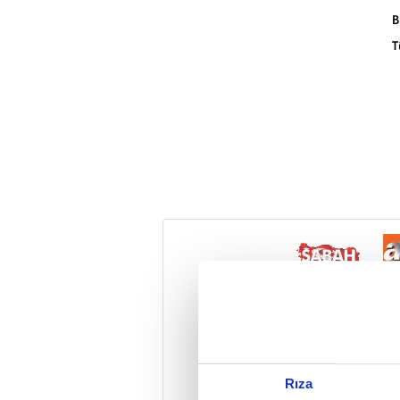
B
T
Reddet
Rıza