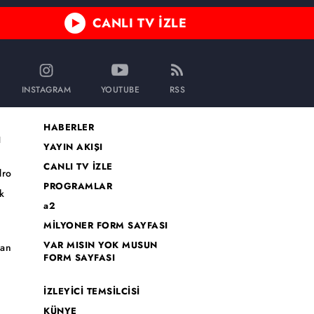
CANLI TV İZLE
INSTAGRAM
YOUTUBE
RSS
HABERLER
I
YAYIN AKIŞI
CANLI TV İZLE
dro
PROGRAMLAR
k
a2
MİLYONER FORM SAYFASI
o
VAR MISIN YOK MUSUN
han
FORM SAYFASI
İZLEYİCİ TEMSİLCİSİ
KÜNYE