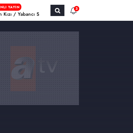
NLI YAYIN
3
ın Kızı / Yabancı Sinema