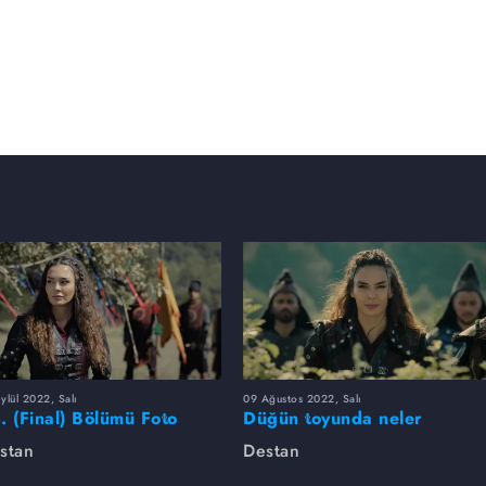
ylül 2022, Salı
09 Ağustos 2022, Salı
. (Final) Bölümü Foto
Düğün toyunda neler
leri
yaşandı?
stan
Destan