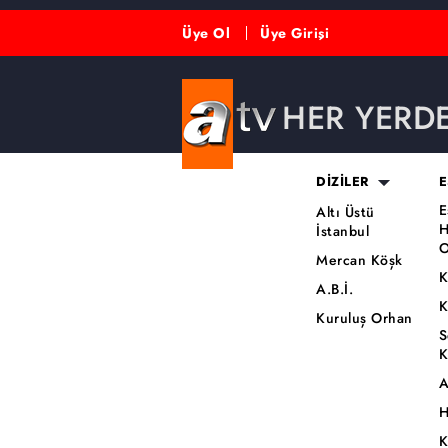
Üye Ol
Üye Girişi
HER YERD
DİZİLER
E
E
Altı Üstü
H
İstanbul
O
Mercan Köşk
K
A.B.İ.
K
Kuruluş Orhan
S
K
A
H
K