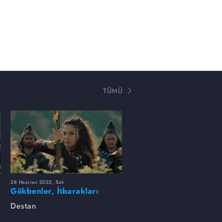
TÜMÜ
28 Haziran 2022, Salı
Gökbenler, İtbarakları
yenerek Batı Gök
Destan
Kağanlığını geri aldı!