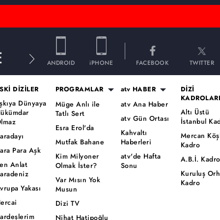
E
ANDROID
iPHONE
FACEBOOK
TWITTER
SKİ DİZİLER
PROGRAMLAR
atv HABER
DİZİ
KADROLAR
şkıya Dünyaya
Müge Anlı ile
atv Ana Haber
Altı Üstü
ükümdar
Tatlı Sert
atv Gün Ortası
İstanbul Ka
lmaz
Esra Erol'da
Kahvaltı
Mercan Köş
aradayı
Mutfak Bahane
Haberleri
Kadro
ara Para Aşk
Kim Milyoner
atv'de Hafta
A.B.İ. Kadr
en Anlat
Olmak İster?
Sonu
Kuruluş Or
aradeniz
Var Mısın Yok
Kadro
vrupa Yakası
Musun
ercai
Dizi TV
ardeşlerim
Nihat Hatipoğlu