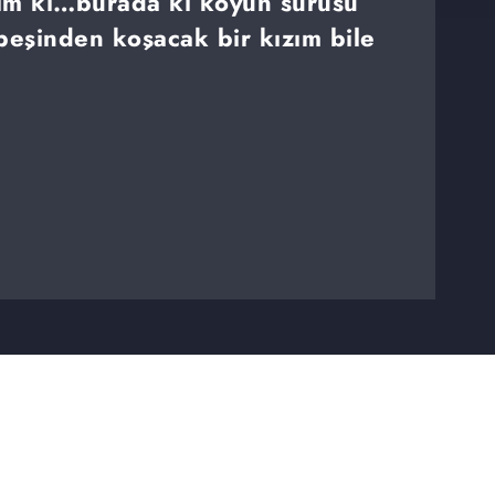
yım ki…burada ki koyun sürüsü
eşinden koşacak bir kızım bile