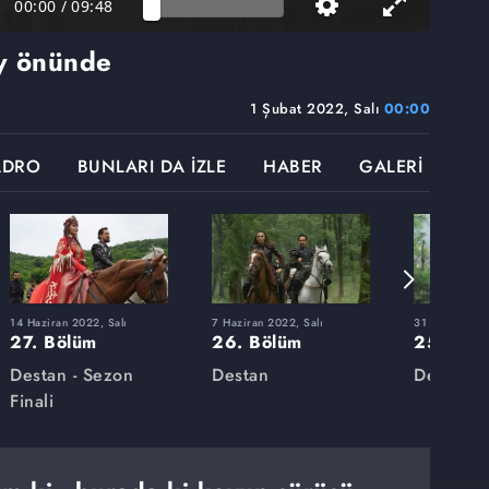
00:00
/
09:48
ay önünde
1 Şubat 2022, Salı
00:00
ADRO
BUNLARI DA İZLE
HABER
GALERİ
14 Haziran 2022, Salı
7 Haziran 2022, Salı
31 Mayıs 2022
27. Bölüm
26. Bölüm
25. Böl
Destan - Sezon
Destan
Destan
Finali