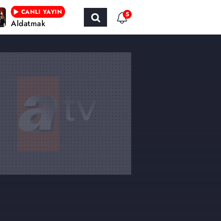
CANLI YAYIN
5
Aldatmak