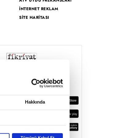
ATV UYDU FREKANSLARI
İNTERNET REKLAM
SİTE HARİTASI
Hakkında
Tümünü Kabul Et