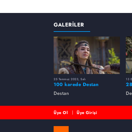
GALERİLER
25 Temmuz 2023, Salı
13 E
100 karede Destan
28
Ga
Destan
De
Üye Ol
Üye Girişi