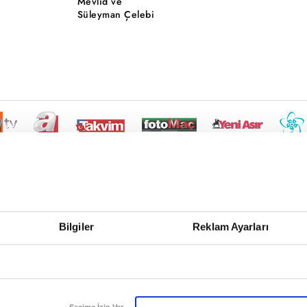
Mevlid ve
Süleyman Çelebi
Bilgiler
Reklam Ayarları
Seçime İzin Ver