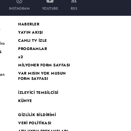
INSTAGRAM
YOUTUBE
RSS
HABERLER
I
YAYIN AKIŞI
CANLI TV İZLE
dro
PROGRAMLAR
k
a2
MİLYONER FORM SAYFASI
o
VAR MISIN YOK MUSUN
han
FORM SAYFASI
İZLEYİCİ TEMSİLCİSİ
KÜNYE
GİZLİLİK BİLDİRİMİ
VERİ POLİTİKASI