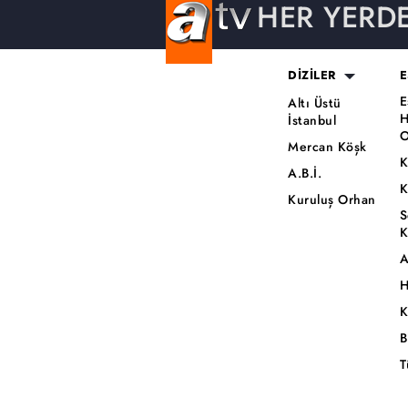
HER YERD
DİZİLER
E
E
Altı Üstü
H
İstanbul
O
Mercan Köşk
K
A.B.İ.
K
Kuruluş Orhan
S
K
A
H
K
B
T