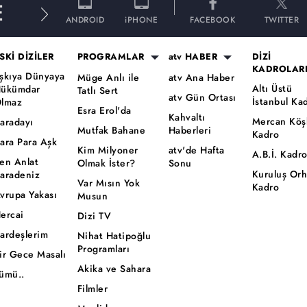
E
ANDROID
iPHONE
FACEBOOK
TWITTER
SKİ DİZİLER
PROGRAMLAR
atv HABER
DİZİ
KADROLAR
şkıya Dünyaya
Müge Anlı ile
atv Ana Haber
Altı Üstü
ükümdar
Tatlı Sert
atv Gün Ortası
İstanbul Ka
lmaz
Esra Erol'da
Kahvaltı
Mercan Köş
aradayı
Mutfak Bahane
Haberleri
Kadro
ara Para Aşk
Kim Milyoner
atv'de Hafta
A.B.İ. Kadr
en Anlat
Olmak İster?
Sonu
Kuruluş Or
aradeniz
Var Mısın Yok
Kadro
vrupa Yakası
Musun
ercai
Dizi TV
ardeşlerim
Nihat Hatipoğlu
Programları
ir Gece Masalı
Akika ve Sahara
ümü..
Filmler