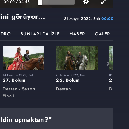
00:00
/
04:43
ini görüyor...
31 Mayıs 2022, Salı
00:00
ADRO
BUNLARI DA İZLE
HABER
GALERİ
14 Haziran 2022, Salı
7 Haziran 2022, Salı
31 Mayıs 2022
27. Bölüm
26. Bölüm
25. Böl
Destan - Sezon
Destan
Destan
Finali
eldin uçmaktan?"