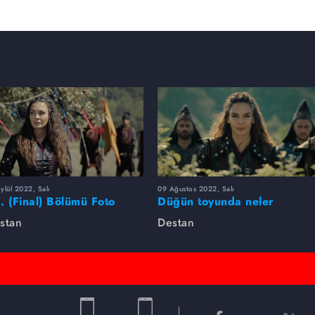
ylül 2022, Salı
09 Ağustos 2022, Salı
. (Final) Bölümü Foto
Düğün toyunda neler
leri
yaşandı?
stan
Destan