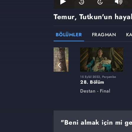
Temur, Tutkun'un hayal
BÖLÜMLER
FRAGMAN
K
8 Mart 2022, Salı
15 Eylül 2022, Perşembe
14. Bölüm
28. Bölüm
Destan
Destan - Final
"Beni almak için mi g