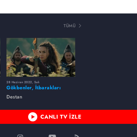
TÜMÜ
28 Haziran 2022, Salı
Gökbenler, İtbarakları
yenerek Batı Gök
Destan
Kağanlığını geri aldı!
CANLI TV İZLE