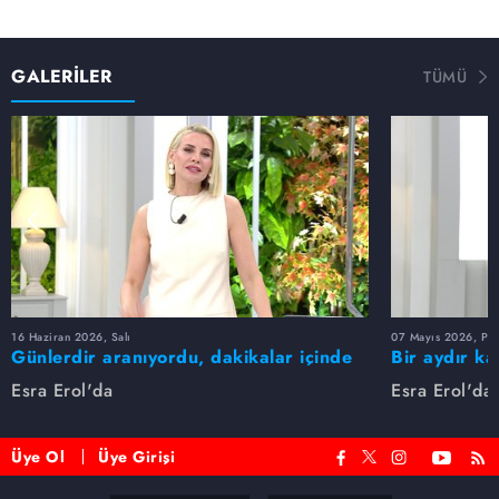
GALERİLER
TÜMÜ
16 Haziran 2026, Salı
07 Mayıs 2026, Pe
Günlerdir aranıyordu, dakikalar içinde
Bir aydır ka
bulundu!
buldu
Esra Erol'da
Esra Erol'da
Üye Ol
Üye Girişi