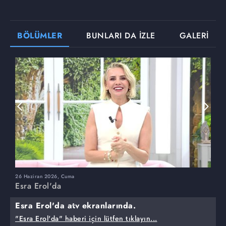
BÖLÜMLER
BUNLARI DA İZLE
GALERİ
26 Haziran 2026, Cuma
2
Esra Erol'da
E
Esra Erol'da atv ekranlarında.
"Esra Erol'da" haberi için lütfen tıklayın...