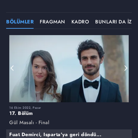
BÖLÜMLER
FRAGMAN
KADRO
BUNLARI DA İZLE
16 Ekim 2022, Pazar
9
17. Bölüm
1
Gül Masalı - Final
G
Fuat Demirci, Isparta'ya geri döndü...