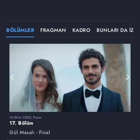
BÖLÜMLER
FRAGMAN
KADRO
BUNLARI DA İZLE
16 Ekim 2022, Pazar
9
17. Bölüm
1
Gül Masalı - Final
G