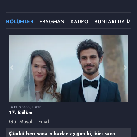
BÖLÜMLER
FRAGMAN
KADRO
BUNLARI DA İZLE
16 Ekim 2022, Pazar
9
17. Bölüm
1
Gül Masalı - Final
G
Çünkü ben sana o kadar aşığım ki, biri sana