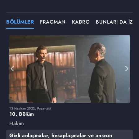
BÖLÜMLER
FRAGMAN
KADRO
BUNLARI DA İZLE
13 Haziran 2022, Pazartesi
6
10. Bölüm
9
Hakim
H
Gizli anlaşmalar, hesaplaşmalar ve ansızın