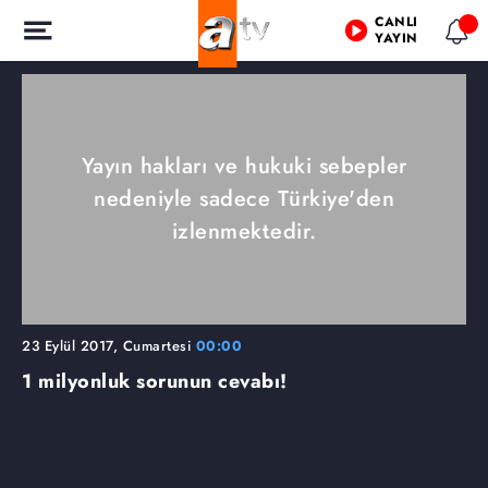
CANLI
YAYIN
Yayın hakları ve hukuki sebepler
nedeniyle sadece Türkiye'den
izlenmektedir.
23 Eylül 2017, Cumartesi
00:00
1 milyonluk sorunun cevabı!