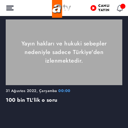
CANLI
YAYIN
Yayın hakları ve hukuki sebepler
nedeniyle sadece Türkiye'den
izlenmektedir.
31 Ağustos 2022, Çarşamba
00:00
100 bin TL'lik o soru