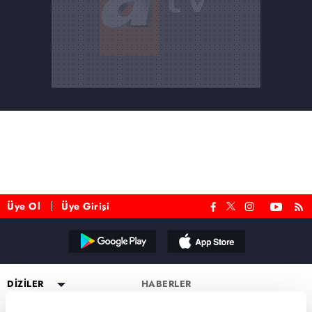
Üye Ol
Üye Girişi
Reddet
DİZİLER
HABERLER
YAYIN AKIŞI
Altı Üstü İstanbul
ESKİ DİZİLER