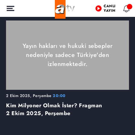
CANLI
YAYIN
Yayın hakları ve hukuki sebepler
nedeniyle sadece Türkiye'den
izlenmektedir.
2 Ekim 2025, Perşembe
20:00
Kim Milyoner Olmak İster? Fragman
2 Ekim 2025, Perşembe