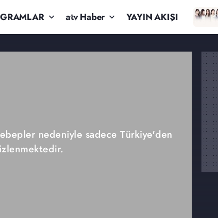
OGRAMLAR
atv Haber
YAYIN AKIŞI
 sebepler nedeniyle sadece Türkiye'den
izlenmektedir.