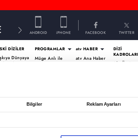
E
ANDROID
iPHONE
FACEBOOK
TWITTER
SKİ DİZİLER
PROGRAMLAR
atv HABER
DİZİ
KADROLAR
şkıya Dünyaya
Müge Anlı ile
atv Ana Haber
Altı Üstü
ükümdar
Tatlı Sert
atv Gün Ortası
İstanbul Ka
lmaz
Esra Erol'da
Kahvaltı
Mercan Köş
aradayı
Mutfak Bahane
Haberleri
Kadro
ara Para Aşk
Kim Milyoner
atv'de Hafta
A.B.İ. Kadr
en Anlat
Olmak İster?
Sonu
Kuruluş Or
aradeniz
Bilgiler
Reklam Ayarları
Var Mısın Yok
Kadro
vrupa Yakası
Musun
ercai
Dizi TV
ardeşlerim
Nihat Hatipoğlu
Programları
ir Gece Masalı