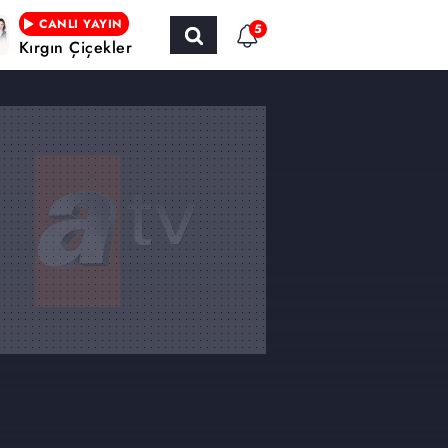
CANLI YAYIN
5
Kırgın Çiçekler