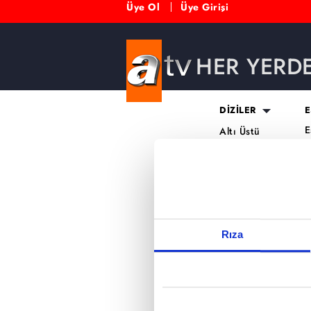
Üye Ol
Üye Girişi
HER YERD
Reddet
DİZİLER
E
E
Altı Üstü
H
İstanbul
O
Mercan Köşk
K
A.B.İ.
K
Kuruluş Orhan
S
K
Rıza
A
H
K
B