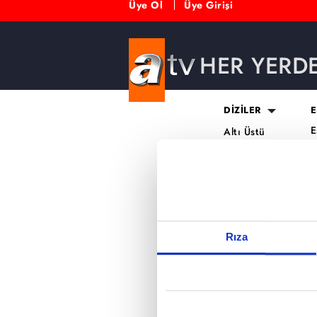
Üye Ol
Üye Girişi
HER YERD
Reddet
DİZİLER
E
E
Altı Üstü
H
İstanbul
O
Mercan Köşk
K
A.B.İ.
K
Kuruluş Orhan
S
K
Rıza
A
H
K
B