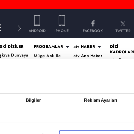
E
ANDROID
iPHONE
FACEBOOK
TWITTER
SKİ DİZİLER
PROGRAMLAR
atv HABER
DİZİ
KADROLAR
şkıya Dünyaya
Müge Anlı ile
atv Ana Haber
Altı Üstü
ükümdar
Tatlı Sert
atv Gün Ortası
İstanbul Ka
lmaz
Esra Erol'da
Kahvaltı
Mercan Köş
aradayı
Mutfak Bahane
Haberleri
Kadro
ara Para Aşk
Kim Milyoner
atv'de Hafta
A.B.İ. Kadr
en Anlat
Olmak İster?
Sonu
Kuruluş Or
aradeniz
Bilgiler
Reklam Ayarları
Var Mısın Yok
Kadro
vrupa Yakası
Musun
ercai
Dizi TV
ardeşlerim
Nihat Hatipoğlu
Programları
ir Gece Masalı