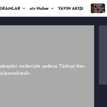
GRAMLAR
atv Haber
YAYIN AKIŞI
 sebepler nedeniyle sadece Türkiye'den
izlenmektedir.