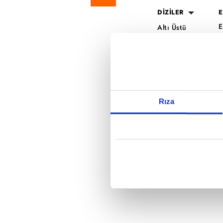
Reddet
DİZİLER
E
E
Altı Üstü
H
İstanbul
O
Mercan Köşk
K
A.B.İ.
K
Kuruluş Orhan
S
K
Rıza
A
H
K
B
T