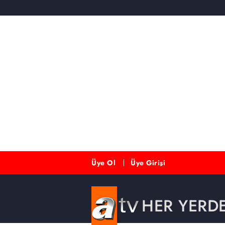
Üye Ol
Üye Girişi
HER YERD