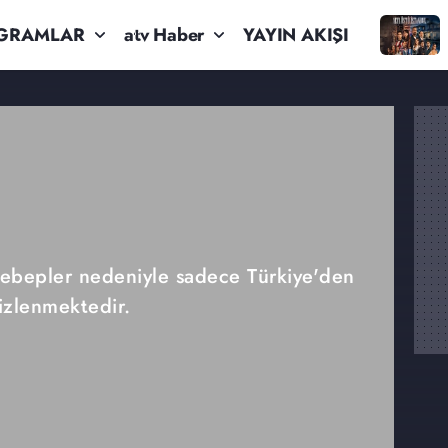
GRAMLAR
atv Haber
YAYIN AKIŞI
 sebepler nedeniyle sadece Türkiye'den
izlenmektedir.