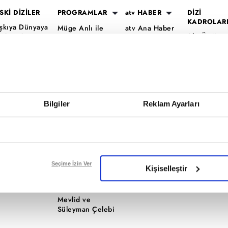
SKİ DİZİLER
PROGRAMLAR
atv HABER
DİZİ
KADROLAR
şkıya Dünyaya
Müge Anlı ile
atv Ana Haber
Altı Üstü
ükümdar
Tatlı Sert
atv Gün Ortası
İstanbul Ka
lmaz
Esra Erol'da
Kahvaltı
Mercan Köş
aradayı
Mutfak Bahane
Haberleri
Kadro
ara Para Aşk
Kim Milyoner
atv'de Hafta
A.B.İ. Kadr
en Anlat
Olmak İster?
Sonu
Kuruluş Or
aradeniz
Bilgiler
Reklam Ayarları
Var Mısın Yok
Kadro
vrupa Yakası
Musun
ercai
Dizi TV
ardeşlerim
Nihat Hatipoğlu
Programları
ir Gece Masalı
Seçime İzin Ver
Kişiselleştir
Akika ve Sahara
ümü..
Filmler
Mevlid ve
Süleyman Çelebi