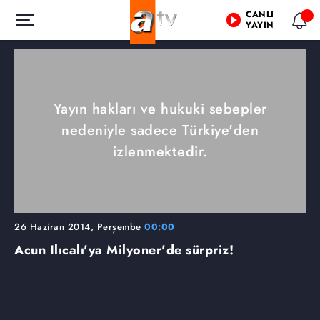
CANLI
YAYIN
Yayın hakları ve hukuki sebepler
nedeniyle sadece Türkiye'den
izlenmektedir.
26 Haziran 2014, Perşembe
00:00
Acun Ilıcalı'ya Milyoner'de sürpriz!