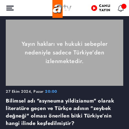
CANLI
YAYIN
Yayın hakları ve hukuki sebepler
nedeniyle sadece Türkiye'den
izlenmektedir.
27 Ekim 2024, Pazar
20:00
Bilimsel adı "asyneuma yildizianum" olarak
literatüre geçen ve Türkçe adının "zeybek
değneği" olması önerilen bitki Türkiye’nin
hangi ilinde keşfedilmiştir?