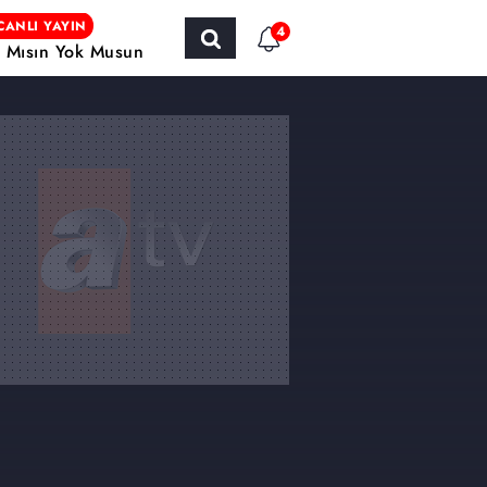
CANLI YAYIN
4
r Mısın Yok Musun