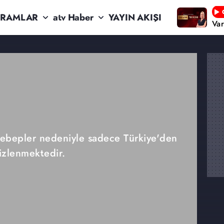
RAMLAR
atv Haber
YAYIN AKIŞI
Va
 sebepler nedeniyle sadece Türkiye'den
izlenmektedir.