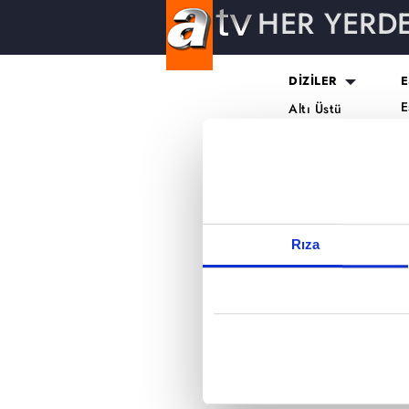
HER YERD
Reddet
DİZİLER
E
E
Altı Üstü
H
İstanbul
O
Mercan Köşk
K
A.B.İ.
K
Kuruluş Orhan
S
K
Rıza
A
H
K
B
T