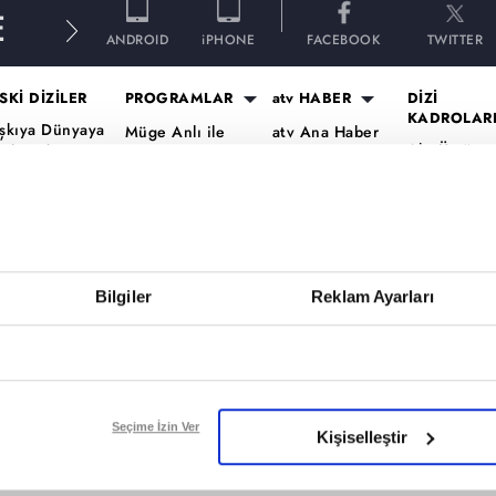
E
ANDROID
iPHONE
FACEBOOK
TWITTER
SKİ DİZİLER
PROGRAMLAR
atv HABER
DİZİ
KADROLAR
şkıya Dünyaya
Müge Anlı ile
atv Ana Haber
Altı Üstü
ükümdar
Tatlı Sert
atv Gün Ortası
İstanbul Ka
lmaz
Esra Erol'da
Kahvaltı
Mercan Köş
aradayı
Mutfak Bahane
Haberleri
Kadro
ara Para Aşk
Kim Milyoner
atv'de Hafta
A.B.İ. Kadr
en Anlat
Olmak İster?
Sonu
Kuruluş Or
aradeniz
Bilgiler
Reklam Ayarları
Var Mısın Yok
Kadro
vrupa Yakası
Musun
ercai
Dizi TV
ardeşlerim
Nihat Hatipoğlu
Programları
ir Gece Masalı
Seçime İzin Ver
Kişiselleştir
Akika ve Sahara
ümü..
Filmler