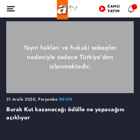
CANLI
YAYIN
Yayın hakları ve hukuki sebepler
nedeniyle sadece Türkiye'den
izlenmektedir.
31 Aralık 2020, Perşembe
00:00
Burak Kut kazanacağı ödülle ne yapacağını
açıklıyor