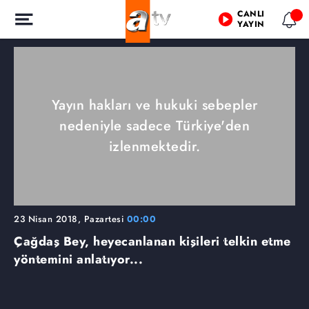
CANLI
YAYIN
Yayın hakları ve hukuki sebepler
nedeniyle sadece Türkiye'den
izlenmektedir.
23 Nisan 2018, Pazartesi
00:00
Çağdaş Bey, heyecanlanan kişileri telkin etme
yöntemini anlatıyor...