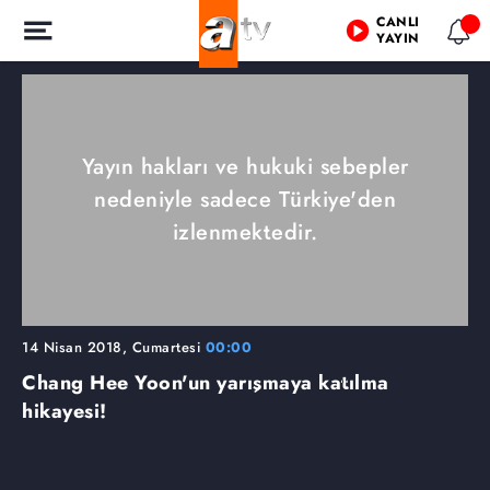
CANLI
YAYIN
Yayın hakları ve hukuki sebepler
nedeniyle sadece Türkiye'den
izlenmektedir.
14 Nisan 2018, Cumartesi
00:00
Chang Hee Yoon'un yarışmaya katılma
hikayesi!