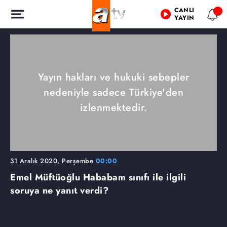
CANLI
YAYIN
Yayın hakları ve hukuki sebepler
nedeniyle sadece Türkiye'den
izlenmektedir.
31 Aralık 2020, Perşembe
00:00
Emel Müftüoğlu Hababam sınıfı ile ilgili
soruya ne yanıt verdi?