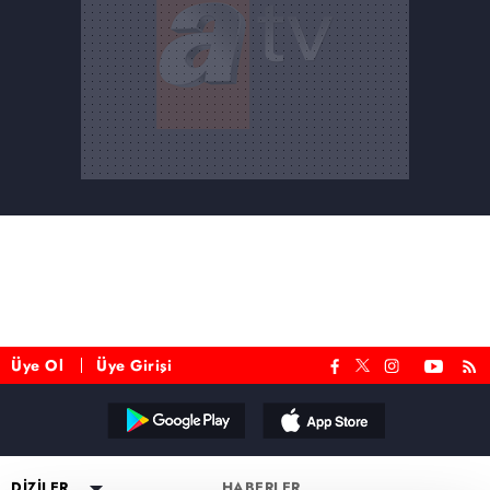
Üye Ol
Üye Girişi
Reddet
DİZİLER
HABERLER