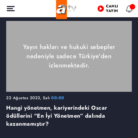
CANLI
YAYIN
Yayın hakları ve hukuki sebepler
nedeniyle sadece Türkiye'den
izlenmektedir.
22 Ağustos 2023, Salı
00:00
Hangi yönetmen, kariyerindeki Oscar
ödüllerini “En İyi Yönetmen” dalında
kazanmamıştır?