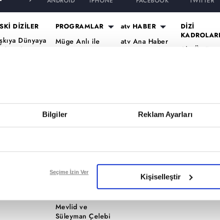
ANDROID
iPHONE
FACEBOOK
TWITTER
SKİ DİZİLER
PROGRAMLAR
atv HABER
DİZİ
KADROLAR
şkıya Dünyaya
Müge Anlı ile
atv Ana Haber
Altı Üstü
ükümdar
Tatlı Sert
atv Gün Ortası
İstanbul Ka
lmaz
Esra Erol'da
Kahvaltı
Mercan Köş
aradayı
Mutfak Bahane
Haberleri
Kadro
ara Para Aşk
Kim Milyoner
atv'de Hafta
A.B.İ. Kadr
en Anlat
Olmak İster?
Sonu
Kuruluş Or
aradeniz
Bilgiler
Reklam Ayarları
Var Mısın Yok
Kadro
vrupa Yakası
Musun
ercai
Dizi TV
ardeşlerim
Nihat Hatipoğlu
Programları
ir Gece Masalı
Seçime İzin Ver
Kişiselleştir
Akika ve Sahara
ümü..
Filmler
Mevlid ve
Süleyman Çelebi