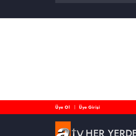
Üye Ol
Üye Girişi
HER YERD