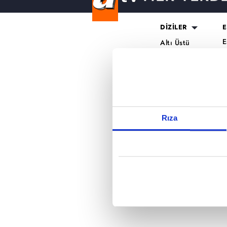
Reddet
DİZİLER
E
E
Altı Üstü
H
İstanbul
O
Mercan Köşk
K
A.B.İ.
K
Kuruluş Orhan
S
K
Rıza
A
H
K
B
T