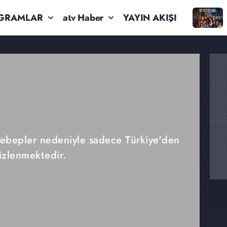
GRAMLAR
atv Haber
YAYIN AKIŞI
 sebepler nedeniyle sadece Türkiye'den
izlenmektedir.