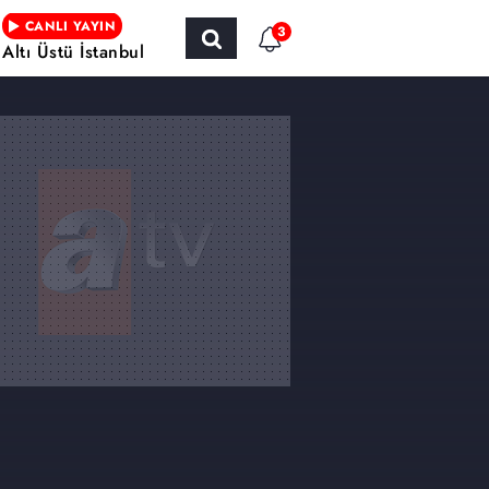
CANLI YAYIN
3
Altı Üstü İstanbul