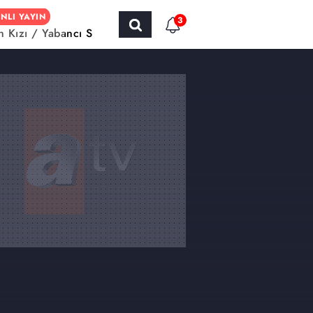
NLI YAYIN
3
ın Kızı / Yabancı Sinema