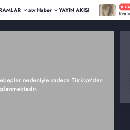
CA
RAMLAR
atv Haber
YAYIN AKIŞI
Kral
 sebepler nedeniyle sadece Türkiye'den
izlenmektedir.