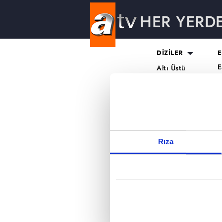
HER YERD
Reddet
DİZİLER
E
E
Altı Üstü
H
İstanbul
O
Mercan Köşk
K
A.B.İ.
K
Kuruluş Orhan
S
K
Rıza
A
H
K
B
T