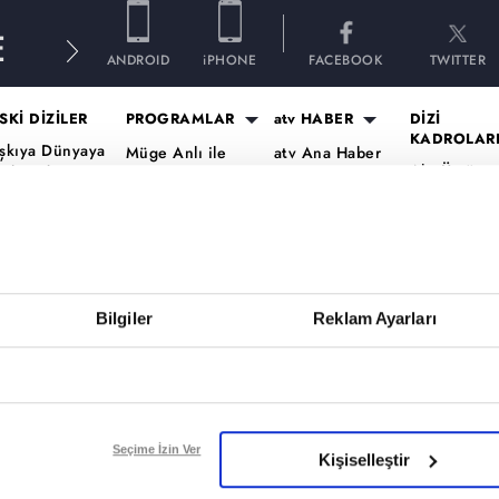
E
ANDROID
iPHONE
FACEBOOK
TWITTER
SKİ DİZİLER
PROGRAMLAR
atv HABER
DİZİ
KADROLAR
şkıya Dünyaya
Müge Anlı ile
atv Ana Haber
Altı Üstü
ükümdar
Tatlı Sert
atv Gün Ortası
İstanbul Ka
lmaz
Esra Erol'da
Kahvaltı
Mercan Köş
aradayı
Mutfak Bahane
Haberleri
Kadro
ara Para Aşk
Kim Milyoner
atv'de Hafta
A.B.İ. Kadr
en Anlat
Olmak İster?
Sonu
Kuruluş Or
aradeniz
Bilgiler
Reklam Ayarları
Var Mısın Yok
Kadro
vrupa Yakası
Musun
ercai
Dizi TV
ardeşlerim
Nihat Hatipoğlu
Programları
ir Gece Masalı
Seçime İzin Ver
Kişiselleştir
Akika ve Sahara
ümü..
Filmler