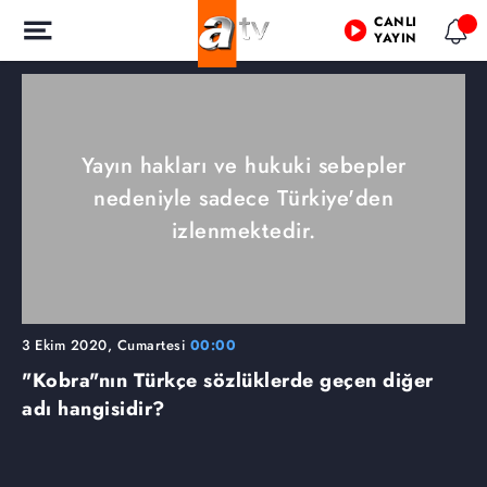
CANLI
YAYIN
Yayın hakları ve hukuki sebepler
nedeniyle sadece Türkiye'den
izlenmektedir.
3 Ekim 2020, Cumartesi
00:00
"Kobra"nın Türkçe sözlüklerde geçen diğer
adı hangisidir?