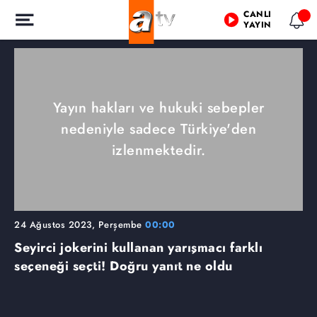
CANLI
YAYIN
Yayın hakları ve hukuki sebepler
nedeniyle sadece Türkiye'den
izlenmektedir.
24 Ağustos 2023, Perşembe
00:00
Seyirci jokerini kullanan yarışmacı farklı
seçeneği seçti! Doğru yanıt ne oldu