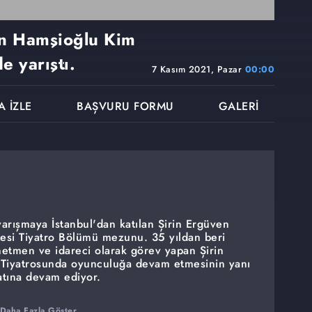
en Hamşioğlu Kim
e yarıştı.
7 Kasım 2021, Pazar
00:00
A İZLE
BAŞVURU FORMU
GALERİ
rışmaya İstanbul'dan katılan Şirin Ergüven
esi Tiyatro Bölümü mezunu. 35 yıldan beri
netmen ve idareci olarak görev yapan Şirin
 Tiyatrosunda oyunculuğa devam etmesinin yanı
yatına devam ediyor.
Daha Fazla Göster ...