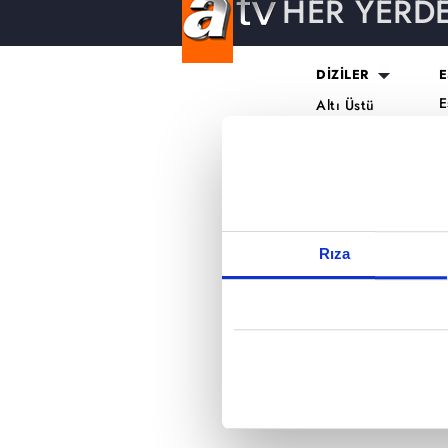
HER YERD
Reddet
DİZİLER
E
E
Altı Üstü
H
İstanbul
O
Mercan Köşk
K
A.B.İ.
K
Kuruluş Orhan
S
K
Rıza
A
H
K
B
T