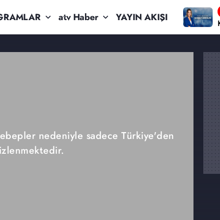
GRAMLAR
atv Haber
YAYIN AKIŞI
 sebepler nedeniyle sadece Türkiye'den
izlenmektedir.