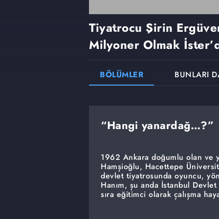
Tiyatrocu Şirin Ergüv
Milyoner Olmak İster’d
BÖLÜMLER
BUNLARI D
“Hangi yanardağ…?”
1962 Ankara doğumlu olan ve ya
Hamşioğlu, Hacettepe Üniversit
devlet tiyatrosunda oyuncu, yö
Hanım, şu anda İstanbul Devlet
sıra eğitimci olarak çalışma ha