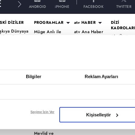
E
ANDROID
iPHONE
FACEBOOK
TWITTER
SKİ DİZİLER
PROGRAMLAR
atv HABER
DİZİ
KADROLAR
şkıya Dünyaya
Müge Anlı ile
atv Ana Haber
Altı Üstü
ükümdar
Tatlı Sert
atv Gün Ortası
İstanbul Ka
lmaz
Esra Erol'da
Kahvaltı
Mercan Köş
aradayı
Mutfak Bahane
Haberleri
Kadro
ara Para Aşk
Kim Milyoner
atv'de Hafta
A.B.İ. Kadr
en Anlat
Olmak İster?
Sonu
Kuruluş Or
aradeniz
Bilgiler
Reklam Ayarları
Var Mısın Yok
Kadro
vrupa Yakası
Musun
ercai
Dizi TV
ardeşlerim
Nihat Hatipoğlu
Programları
ir Gece Masalı
Seçime İzin Ver
Kişiselleştir
Akika ve Sahara
ümü..
Filmler
Mevlid ve