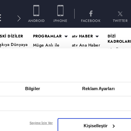
E
ANDROID
iPHONE
FACEBOOK
TWITTER
SKİ DİZİLER
PROGRAMLAR
atv HABER
DİZİ
KADROLAR
şkıya Dünyaya
Müge Anlı ile
atv Ana Haber
Altı Üstü
ükümdar
Tatlı Sert
atv Gün Ortası
İstanbul Ka
lmaz
Esra Erol'da
Kahvaltı
Mercan Köş
aradayı
Mutfak Bahane
Haberleri
Kadro
ara Para Aşk
Kim Milyoner
atv'de Hafta
A.B.İ. Kadr
en Anlat
Olmak İster?
Sonu
Kuruluş Or
aradeniz
Bilgiler
Reklam Ayarları
Var Mısın Yok
Kadro
vrupa Yakası
Musun
ercai
Dizi TV
ardeşlerim
Nihat Hatipoğlu
Programları
ir Gece Masalı
Seçime İzin Ver
Kişiselleştir
Akika ve Sahara
ümü..