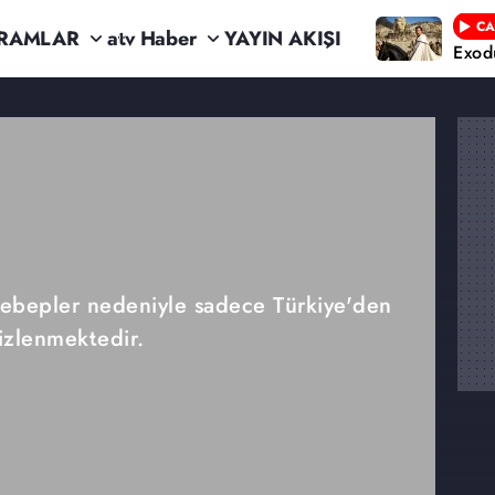
CA
RAMLAR
atv Haber
YAYIN AKIŞI
Exod
 sebepler nedeniyle sadece Türkiye'den
izlenmektedir.