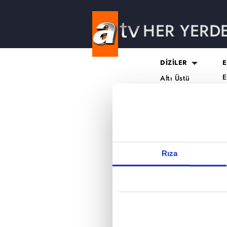
HER YERD
Reddet
DİZİLER
E
E
Altı Üstü
H
İstanbul
O
Mercan Köşk
K
A.B.İ.
K
Kuruluş Orhan
S
K
Rıza
A
H
K
B
T