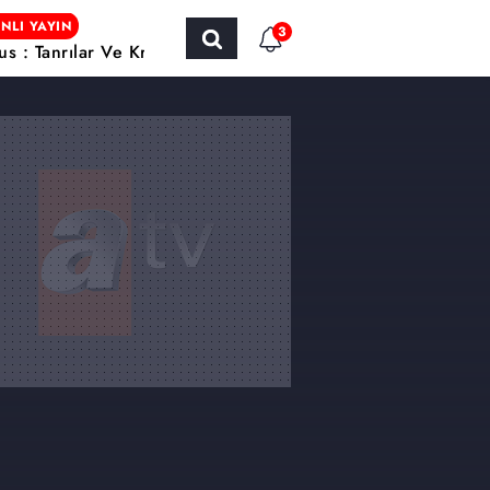
NLI YAYIN
3
us : Tanrılar Ve Krallar / Yabancı Sinema