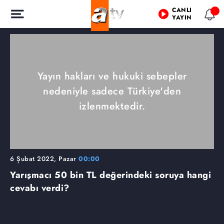
CANLI
YAYIN
Yayın hakları ve hukuki sebepler
nedeniyle sadece Türkiye'den
izlenmektedir.
6 Şubat 2022, Pazar
00:00
Yarışmacı 50 bin TL değerindeki soruya hangi
cevabı verdi?