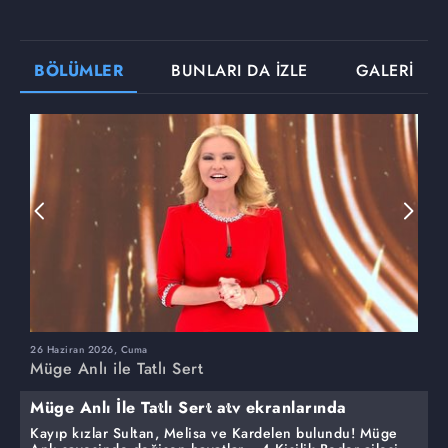
BÖLÜMLER
BUNLARI DA İZLE
GALERİ
26 Haziran 2026, Cuma
2
Müge Anlı ile Tatlı Sert
M
Müge Anlı İle Tatlı Sert atv ekranlarında
Kayıp kızlar Sultan, Melisa ve Kardelen bulundu! Müge