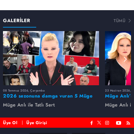
GALERİLER
TÜMÜ
08 Temmuz 2026, Çarşamba
23 Haziran 2026, S
2026 sezonuna damga vuran 5 Müge
Müge Anlı’d
Anlı dosyası...
dosyaları ve
Müge Anlı ile Tatlı Sert
Müge Anlı ile
etti!
Üye Ol
Üye Girişi