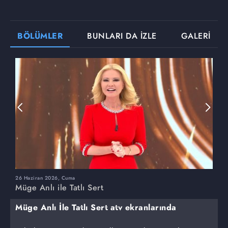
BÖLÜMLER
BUNLARI DA İZLE
GALERİ
26 Haziran 2026, Cuma
2
Müge Anlı ile Tatlı Sert
M
Müge Anlı İle Tatlı Sert atv ekranlarında