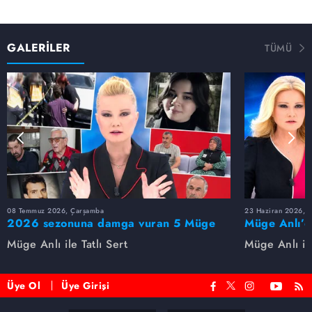
GALERİLER
TÜMÜ
08 Temmuz 2026, Çarşamba
23 Haziran 2026, S
2026 sezonuna damga vuran 5 Müge
Müge Anlı’d
Anlı dosyası...
dosyaları ve
Müge Anlı ile Tatlı Sert
Müge Anlı ile
etti!
Üye Ol
Üye Girişi