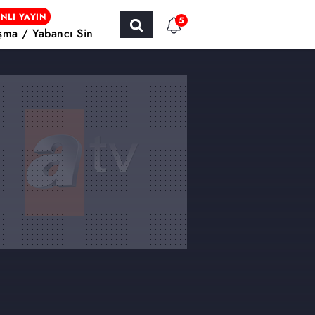
NLI YAYIN
5
şma / Yabancı Sinema