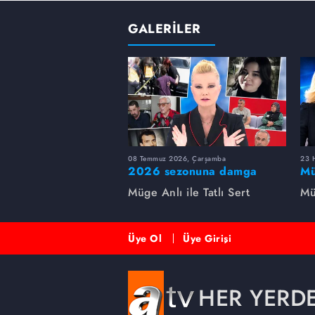
GALERİLER
08 Temmuz 2026, Çarşamba
23 H
2026 sezonuna damga
Mü
vuran 5 Müge Anlı
sa
Müge Anlı ile Tatlı Sert
Mü
dosyası...
ai
ett
Üye Ol
Üye Girişi
HER YERD