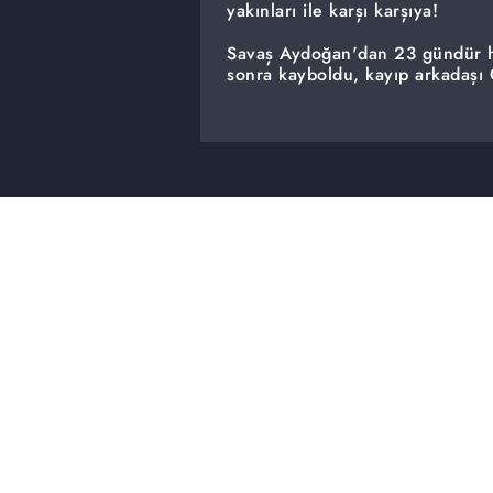
yakınları ile karşı karşıya!
Savaş Aydoğan'dan 23 gündür h
sonra kayboldu, kayıp arkadaşı
13 yaşındaki Muhammet Yaman 
arıyor...