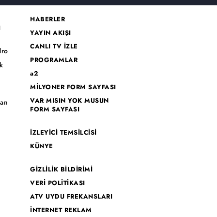
HABERLER
I
YAYIN AKIŞI
CANLI TV İZLE
dro
PROGRAMLAR
k
a2
MİLYONER FORM SAYFASI
o
VAR MISIN YOK MUSUN
han
FORM SAYFASI
İZLEYİCİ TEMSİLCİSİ
KÜNYE
GİZLİLİK BİLDİRİMİ
VERİ POLİTİKASI
ATV UYDU FREKANSLARI
İNTERNET REKLAM