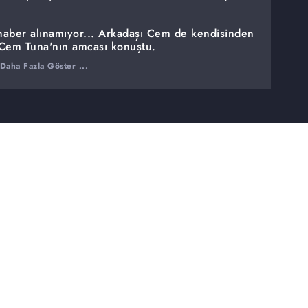
aber alınamıyor... Arkadaşı Cem de kendisinden
 Cem Tuna'nın amcası konuştu.
Daha Fazla Göster ...
nerede? Babası sokak sokak küçük çocuğu