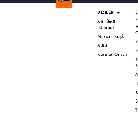
DİZİLER
E
E
Altı Üstü
H
İstanbul
O
Mercan Köşk
K
A.B.İ.
K
Kuruluş Orhan
S
K
A
H
K
B
T