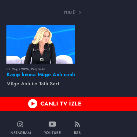
TÜMÜ
07 Mayıs 2026, Perşembe
Kayıp kızına Müge Anlı canlı
yayında kavuştu
Müge Anlı ile Tatlı Sert
CANLI TV İZLE
INSTAGRAM
YOUTUBE
RSS