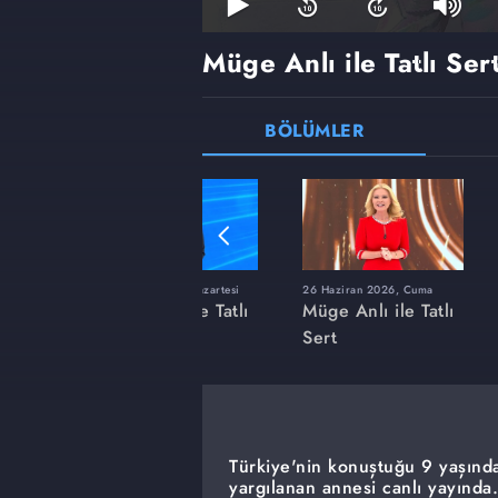
Müge Anlı ile Tatlı Ser
BÖLÜMLER
ı
8 Haziran 2026, Pazartesi
26 Haziran 2026, Cuma
 Tatlı
Müge Anlı ile Tatlı
Müge Anlı ile Tatlı
Sert
Sert
Türkiye'nin konuştuğu 9 yaşında
yargılanan annesi canlı yayında.