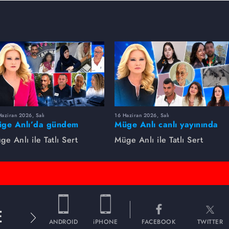
aziran 2026, Salı
16 Haziran 2026, Salı
ge Anlı’da gündem
Müge Anlı canlı yayınında
rsıldı! Kayıp dosyaları ve
dikkat çeken gelişmeler
ge Anlı ile Tatlı Sert
Müge Anlı ile Tatlı Sert
le ihanetleri herkesi şoke
yaşandı. Kayıp,
i!
dolandırıcılık iddiası ve
şüpheli ölüm...
E
ANDROID
iPHONE
FACEBOOK
TWITTER