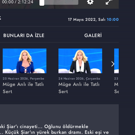
00:00
/
2:12:24
t
17 Mayıs 2022, Salı
10:00
BUNLARI DA İZLE
GALERİ
25 Haziran 2026, Perşembe
24 Haziran 2026, Çarşamba
23 Haziran 20
Müge Anlı ile Tatlı
Müge Anlı ile Tatlı
Müge Anlı
Sert
Sert
Sert
ki Şiar'ı cinayeti... Oğlunu öldürmekle
.. Küçük Şiar'ın yürek burkan dramı. Eski eşi ve