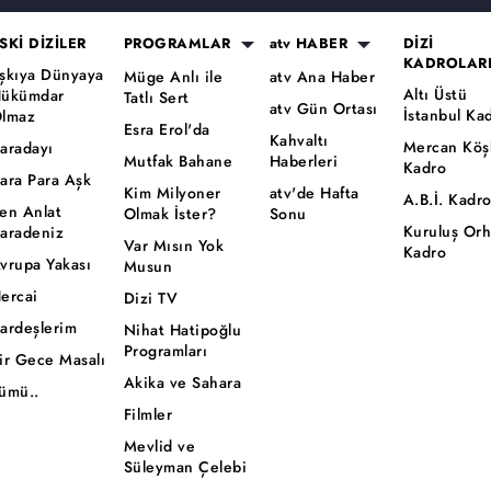
SKİ DİZİLER
PROGRAMLAR
atv HABER
DİZİ
KADROLAR
şkıya Dünyaya
Müge Anlı ile
atv Ana Haber
Altı Üstü
ükümdar
Tatlı Sert
atv Gün Ortası
İstanbul Ka
lmaz
Esra Erol'da
Kahvaltı
Mercan Köş
aradayı
Mutfak Bahane
Haberleri
Kadro
ara Para Aşk
Kim Milyoner
atv'de Hafta
A.B.İ. Kadr
en Anlat
Olmak İster?
Sonu
Kuruluş Or
aradeniz
Var Mısın Yok
Kadro
vrupa Yakası
Musun
ercai
Dizi TV
ardeşlerim
Nihat Hatipoğlu
Programları
ir Gece Masalı
Akika ve Sahara
ümü..
Filmler
Mevlid ve
Süleyman Çelebi