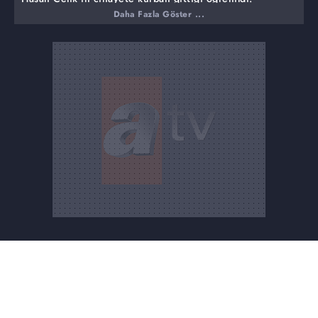
Daha Fazla Göster ...
Hasan Çelik ile ilgili stüdyomuzdan gözaltına alınmışlardı,
araçta görülen zanlıdan cinayet itirafı geldi. 79 gün
sonra ortaya çıkan cinayette dikkat çeken detaylar...
Hasan Çelik'in kimliği, telefonu ve banka kartları zanlının
evinde bulundu. Hasan Çelik'in kardeşi ve ailesi Seher
Çelik'e zamanında bu kişiler hakkında suç duyurusunda
bulunmasını istediklerini fakat onun dinlemediğini
söylediler.
Hasan Çelik'in cinayetinde çarpıcı iddia
''Kızı, Mert ile nişanlıydı''
Hasan Çelik'i öldürdüğü iddia edilen Mert'in, daha önce
Şerife ile nişanlanmak istediği buna Hasan Çelik'in için
vermediğiydi. Şerife, bunun yalan olduğunu söyleyerek
kabul etmedi. Yasin'in babası yayına bağlandı. Mert ve
Şerife'nin ilişkisi olduğunu söyledi. Kızının görüntülerini
atacağını söyleyerek, Mert'in, Hasan Çelik'i sosyal
medyadan tehdit ettiğini bildiğini anlattı.
Hasan Çelik'in kızı ve damadı yüzleşiyor
''Annen sürekli olarak yuvamıza müdahale etti''
Şerife ve eşi canlı yayında yüzleşti. Şerife annesi
yüzünden aralarının bozulduğunu söylerken,