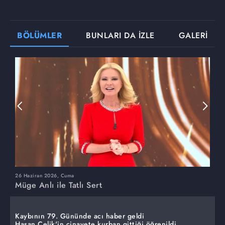
BÖLÜMLER
BUNLARI DA İZLE
GALERİ
26 Haziran 2026, Cuma
2
Müge Anlı ile Tatlı Sert
M
Kaybının 79. Gününde acı haber geldi
Hasan Çelik'in cinayete kurban gittiği öğrenildi.