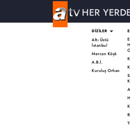
HER YERD
DİZİLER
E
E
Altı Üstü
H
İstanbul
O
Mercan Köşk
K
A.B.İ.
K
Kuruluş Orhan
S
K
A
H
K
B
T