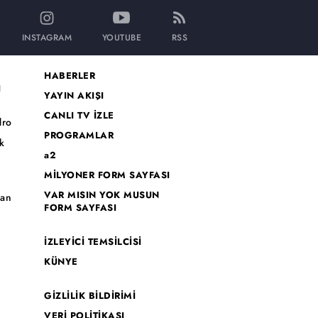
INSTAGRAM
YOUTUBE
RSS
HABERLER
I
YAYIN AKIŞI
CANLI TV İZLE
dro
PROGRAMLAR
k
a2
MİLYONER FORM SAYFASI
o
VAR MISIN YOK MUSUN
han
FORM SAYFASI
İZLEYİCİ TEMSİLCİSİ
KÜNYE
GİZLİLİK BİLDİRİMİ
VERİ POLİTİKASI