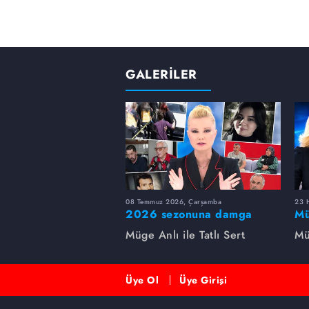
GALERİLER
08 Temmuz 2026, Çarşamba
23 H
2026 sezonuna damga
Mü
vuran 5 Müge Anlı
sa
Müge Anlı ile Tatlı Sert
Mü
dosyası...
ai
ett
Üye Ol
Üye Girişi