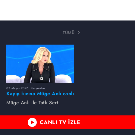
TÜMÜ
07 Mayıs 2026, Perşembe
Kayıp kızına Müge Anlı canlı
yayında kavuştu
Müge Anlı ile Tatlı Sert
CANLI TV İZLE