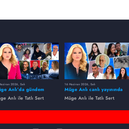
aziran 2026, Salı
16 Haziran 2026, Salı
ge Anlı’da gündem
Müge Anlı canlı yayınında
rsıldı! Kayıp dosyaları ve
dikkat çeken gelişmeler
ge Anlı ile Tatlı Sert
Müge Anlı ile Tatlı Sert
le ihanetleri herkesi şoke
yaşandı. Kayıp,
i!
dolandırıcılık iddiası ve
şüpheli ölüm...