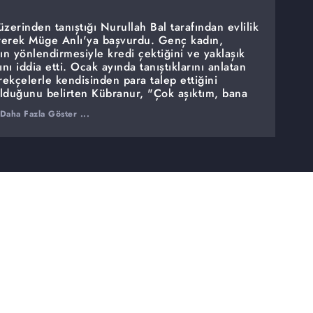
erinden tanıştığı Nurullah Bal tarafından evlilik
ürerek Müge Anlı'ya başvurdu. Genç kadın,
'ın yönlendirmesiyle kredi çektiğini ve yaklaşık
ı iddia etti. Ocak ayında tanıştıklarını anlatan
rekçelerle kendisinden para talep ettiğini
olduğunu belirten Kübranur, "Çok aşıktım, bana
tın alıp ödeyeceğim dedi. Nişanda lazım olur diye
Daha Fazla Göster ...
 İddiaların odağındaki Nurullah Bal ise yayına
etti ancak olayın tek taraflı olmadığını savundu.
 her şey anlatıldığı gibi değil. Kendisi de bu
i" ifadelerini kullandı.