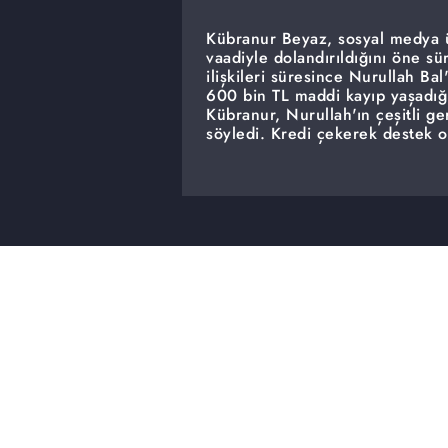
Kübranur Beyaz, sosyal medya üz
vaadiyle dolandırıldığını öne s
ilişkileri süresince Nurullah Bal
600 bin TL maddi kayıp yaşadığın
Kübranur, Nurullah'ın çeşitli ge
söyledi. Kredi çekerek destek 
güven verdi. Kredi çektirdi, al
düşündüm" ifadelerini kullandı.
bağlanarak borç ilişkisini kabul 
Nurullah, "Yanlışlıklar oldu ama
süreçte bazı kararları kendi verd