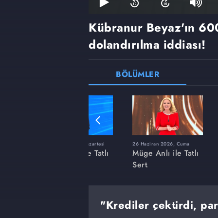
Kübranur Beyaz'ın 600
dolandırılma iddiası!
BÖLÜMLER
ı
8 Haziran 2026, Pazartesi
26 Haziran 2026, Cuma
 Tatlı
Müge Anlı ile Tatlı
Müge Anlı ile Tatlı
Sert
Sert
"Krediler çektirdi, pa