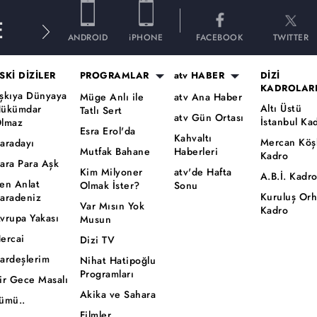
E
ANDROID
iPHONE
FACEBOOK
TWITTER
SKİ DİZİLER
PROGRAMLAR
atv HABER
DİZİ
KADROLAR
şkıya Dünyaya
Müge Anlı ile
atv Ana Haber
Altı Üstü
ükümdar
Tatlı Sert
atv Gün Ortası
İstanbul Ka
lmaz
Esra Erol'da
Kahvaltı
Mercan Köş
aradayı
Mutfak Bahane
Haberleri
Kadro
ara Para Aşk
Kim Milyoner
atv'de Hafta
A.B.İ. Kadr
en Anlat
Olmak İster?
Sonu
Kuruluş Or
aradeniz
Var Mısın Yok
Kadro
vrupa Yakası
Musun
ercai
Dizi TV
ardeşlerim
Nihat Hatipoğlu
Programları
ir Gece Masalı
Akika ve Sahara
ümü..
Filmler