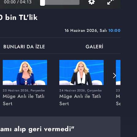
00:00
/
04:13
 bin TL'lik
16 Haziran 2026, Salı
10:00
BUNLARI DA İZLE
GALERİ
25 Haziran 2026, Perşembe
24 Haziran 2026, Çarşamba
23 Haziran 20
Müge Anlı ile Tatlı
Müge Anlı ile Tatlı
Müge Anlı
Sert
Sert
Sert
ramı alıp geri vermedi"