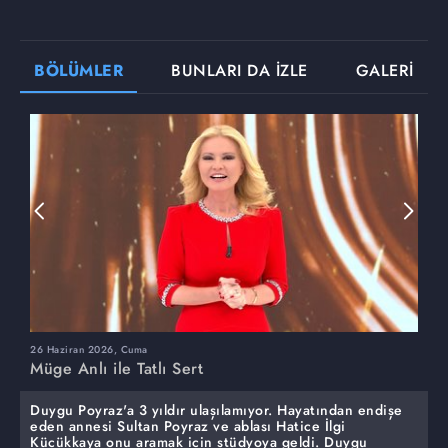
BÖLÜMLER
BUNLARI DA İZLE
GALERİ
26 Haziran 2026, Cuma
2
Müge Anlı ile Tatlı Sert
M
Duygu Poyraz'a 3 yıldır ulaşılamıyor. Hayatından endişe
eden annesi Sultan Poyraz ve ablası Hatice İlgi
Küçükkaya onu aramak için stüdyoya geldi. Duygu