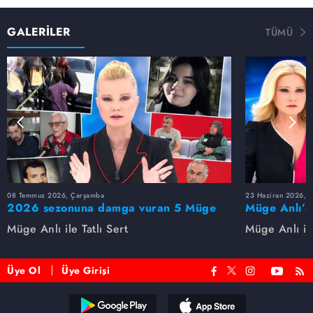
GALERİLER
TÜMÜ
08 Temmuz 2026, Çarşamba
23 Haziran 2026, S
2026 sezonuna damga vuran 5 Müge
Müge Anlı’d
Anlı dosyası...
dosyaları ve
Müge Anlı ile Tatlı Sert
Müge Anlı ile
etti!
Üye Ol
Üye Girişi
Reddet